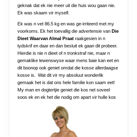
geknak dat ek nie meer uit die huis wou gaan nie.
Ek was skaam vir myself.
Ek was n vet 86.5 kg en was ge-irriteerd met my
voorkoms. Ek het toevallig die advertensie van
Die
Dieet Waarvan Almal Praat
raakgesien in n
tydskrif en daar en dan besluit ek gaan dit probeer.
Hierdie is nie n dieet of n tronkstraf nie, maar n
gemaklike lewenswyse waar mens baie kan eet en
dit boonop ook geniet omdat die kosse allerdaagse
kosse is. Wat dit vir my absoluut wonderlik
gemaak het is dat ons hele familie kon saam eet!
My man en dogtertjie geniet die kos net soveel
soos ek en ek het die nodig om apart vir hulle kos