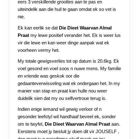
eers 3 verskillende groottes aan te pas en
uiteindelik aan die huil te gaan omdat ek so vet is
nie.
Ek kan eerlik se dat
Die Dieet Waarvan Almal
Praat
my lewe positief verander het. Ek is weer lus
vir die lewe en kan weer dinge aanpak wat ek
voorheen vermy het.
My totale gewigsverlies tot op datum is 20.6kg. Ek
voel gesond en voel soos n nuwe mens. My familie
en vriende was geskok oor die
gedaanteverwisseling wat ek ondergaan het. In my
manier van stap en praat kan hulle nou weer
duidelik sien dat my ou selfvertroue terug is.
Indien enige iemand wil gewig verloor of n
gesonder leefstyl wil handhaaf beveel ek, sonder
om te twyfel,
Die Dieet Waarvan Almal Praat
aan.
Eerstens moet jy besluit jy doen dit vir JOUSELF ,
dan moet jy n paradigma-skuif maak en jou